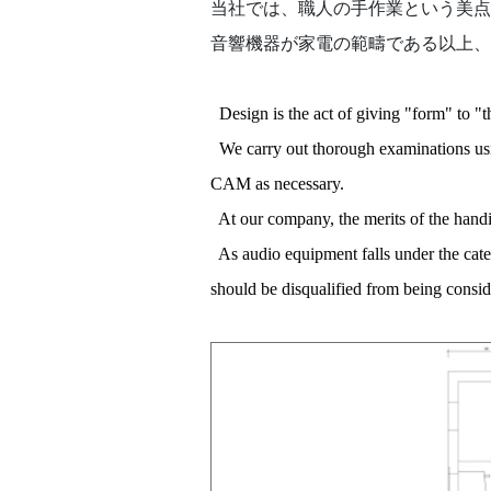
当社では、職人の手作業という美点
音響機器が家電の範疇である以上、
Design is the act of giving "form" to "t
We carry out thorough examinations usi
CAM as necessary.
At our company, the merits of the handiw
As audio equipment falls under the cat
should be disqualified from being consid