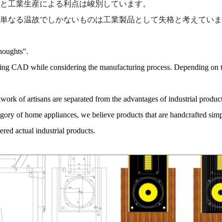
と工業生産による利点は峻別しています。
単なる温故でしかないものは工業製品として失格と考えていま
houghts".
ng CAD while considering the manufacturing process. Depending on the
ork of artisans are separated from the advantages of industrial produc
egory of home appliances, we
believe products that are handcrafted simpl
ered actual
industrial products.