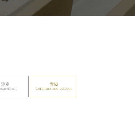
測定
青磁
asurement
Ceramics and celadon