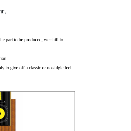
す。
 part to be produced, we shift to
tion.
y to give off a classic or
nostalgic feel