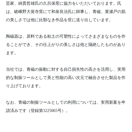
芸家、綿貫哲雄氏の久呂保窯に協力をいただいております。氏
は、嵯峨野大覚寺窯にて和泉良法氏に師事し、青磁、黄瀬戸の肌
の美しさでは他に比類なき作品を世に送り出しています。
陶磁器は、原料である粘土の可塑性によってさまざまなものを作
ることができ、その仕上がりの美しさは他と隔絶したものがあり
ます。​​​​​​​
当社では、青磁の振動に対する自己損失性の高さを活用し、実用
的な制振ツールとして美と性能の高い次元で融合させた製品を作
り上げております。
なお、青磁の制振ツールとしての利用については、実用新案を申
請済みです（登録第3225065号）。